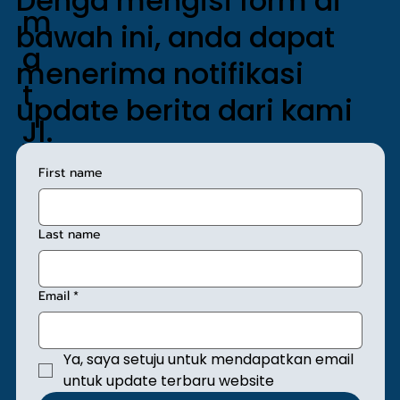
Denga mengisi form di
m
bawah ini, anda dapat
a
menerima notifikasi
t
update berita dari kami
Jl.
Sunan
First name
Giri No.
1, Kel.
Last name
Rawa
Email
*
mangu
n,
Ya, saya setuju untuk mendapatkan email 
Kec.
untuk update terbaru website