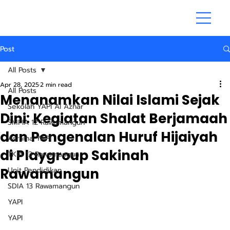
Post
All Posts
Apr 28, 2025
2 min read
All Posts
Menanamkan Nilai Islami Sejak
Sekolah YAPI Al Azhar
Dini: Kegiatan Shalat Berjamaah
SMPIA 12 Rawamangun
dan Pengenalan Huruf Hijaiyah
Asrama YAPI
di Playgroup Sakinah
TKIA 13 Rawamangun
Rawamangun
Unit Pendidikan
SDIA 13 Rawamangun
YAPI
YAPI