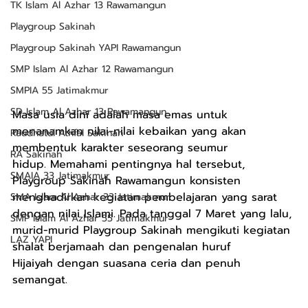
TK Islam Al Azhar 13 Rawamangun
Playgroup Sakinah
Playgroup Sakinah YAPI Rawamangun
SMP Islam Al Azhar 12 Rawamangun
SMPIA 55 Jatimakmur
SD Islam Al Azhar 13 Rawamangun
Masa usia dini adalah masa emas untuk 
menanamkan nilai-nilai kebaikan yang akan 
Raudhatul Athfal Sakinah
membentuk karakter seseorang seumur 
RA Sakinah
hidup. Memahami pentingnya hal tersebut, 
SMAIA 33 Jatimakmur
Playgroup Sakinah Rawamangun konsisten 
menghadirkan kegiatan pembelajaran yang sarat 
SMA Islam Al Azhar 33 Jatimakmur
dengan nilai Islami. Pada tanggal 7 Maret yang lalu, 
SMP Islam Al Azhar 55 Jatimakmur
murid-murid Playgroup Sakinah mengikuti kegiatan 
LAZ YAPI
shalat berjamaah dan pengenalan huruf 
Hijaiyah dengan suasana ceria dan penuh 
semangat.