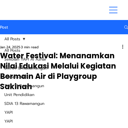
Post
All Posts
Jan 24, 2025
3 min read
All Posts
Water Festival: Menanamkan
Sekolah YAPI Al Azhar
Nilai Edukasi Melalui Kegiatan
SMPIA 12 Rawamangun
Bermain Air di Playgroup
Asrama YAPI
Sakinah
TKIA 13 Rawamangun
Unit Pendidikan
SDIA 13 Rawamangun
YAPI
YAPI