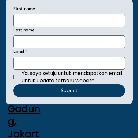
Sunan
First name
Giri No.
1, Kel.
Last name
Rawa
Email
*
mangu
n,
Ya, saya setuju untuk mendapatkan email 
Kec.
untuk update terbaru website
Submit
Pulo
Gadun
g,
Jakart