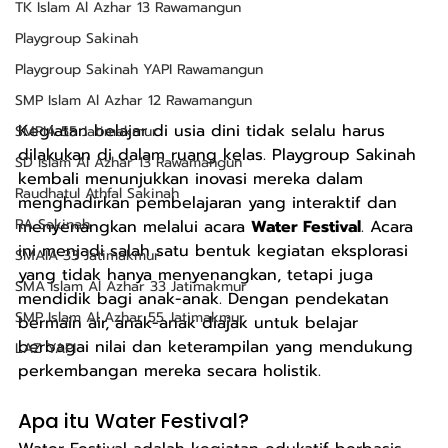
TK Islam Al Azhar 13 Rawamangun
Playgroup Sakinah
Playgroup Sakinah YAPI Rawamangun
SMP Islam Al Azhar 12 Rawamangun
Kegiatan belajar di usia dini tidak selalu harus 
SMPIA 55 Jatimakmur
dilakukan di dalam ruang kelas. Playgroup Sakinah 
SD Islam Al Azhar 13 Rawamangun
kembali menunjukkan inovasi mereka dalam 
Raudhatul Athfal Sakinah
menghadirkan pembelajaran yang interaktif dan 
RA Sakinah
menyenangkan melalui acara 
Water Festival
. Acara 
ini menjadi salah satu bentuk kegiatan eksplorasi 
SMAIA 33 Jatimakmur
yang tidak hanya menyenangkan, tetapi juga 
SMA Islam Al Azhar 33 Jatimakmur
mendidik bagi anak-anak. Dengan pendekatan 
SMP Islam Al Azhar 55 Jatimakmur
bermain air, anak-anak diajak untuk belajar 
berbagai nilai dan keterampilan yang mendukung 
LAZ YAPI
perkembangan mereka secara holistik.
Apa itu Water Festival?