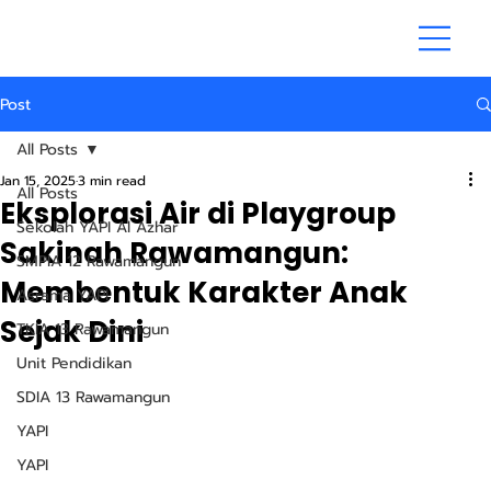
Post
All Posts
Jan 15, 2025
3 min read
All Posts
Eksplorasi Air di Playgroup
Sekolah YAPI Al Azhar
Sakinah Rawamangun:
SMPIA 12 Rawamangun
Membentuk Karakter Anak
Asrama YAPI
Sejak Dini
TKIA 13 Rawamangun
Unit Pendidikan
SDIA 13 Rawamangun
YAPI
YAPI