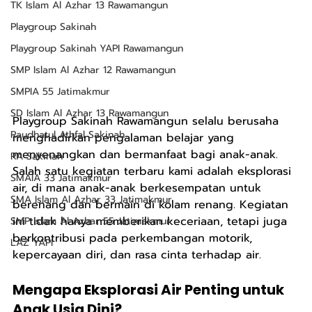
TK Islam Al Azhar 13 Rawamangun
Playgroup Sakinah
Playgroup Sakinah YAPI Rawamangun
SMP Islam Al Azhar 12 Rawamangun
SMPIA 55 Jatimakmur
SD Islam Al Azhar 13 Rawamangun
Playgroup Sakinah Rawamangun selalu berusaha 
Raudhatul Athfal Sakinah
menghadirkan pengalaman belajar yang 
menyenangkan dan bermanfaat bagi anak-anak. 
RA Sakinah
Salah satu kegiatan terbaru kami adalah eksplorasi 
SMAIA 33 Jatimakmur
air, di mana anak-anak berkesempatan untuk 
SMA Islam Al Azhar 33 Jatimakmur
berenang dan bermain di kolam renang. Kegiatan 
ini tidak hanya memberikan keceriaan, tetapi juga 
SMP Islam Al Azhar 55 Jatimakmur
berkontribusi pada perkembangan motorik, 
LAZ YAPI
kepercayaan diri, dan rasa cinta terhadap air.
Mengapa Eksplorasi Air Penting untuk 
Anak Usia Dini?