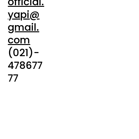
official.
yapi@
gmail.
com
(021)-
478677
77