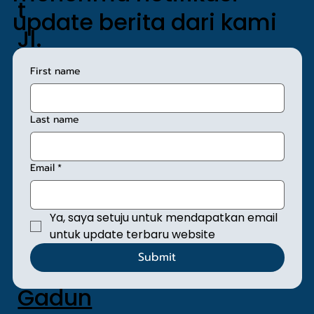
t
update berita dari kami
Jl.
Sunan
First name
Giri No.
1, Kel.
Last name
Rawa
Email
*
mangu
n,
Ya, saya setuju untuk mendapatkan email 
Kec.
untuk update terbaru website
Submit
Pulo
Gadun