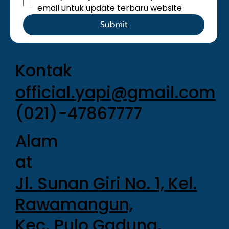
email untuk update terbaru website
Submit
Kontak
official.yapi@gmail.com
(021)-47867777
Alam
at
Jl. Sunan Giri No. 1, Kel.
Rawamangun,
Kec. Pulo Gadung,