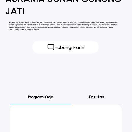
JATI
Asrama Mahasiswa Sunan Gunung Jati merupakan salah satu asrama yang dikelola oleh Yayasan Asrama Pelajar Islam (YAPI). Asrama ini telah
berdiri sejak tahun 1952 dan berlokasi di Matraman, Jakarta Timur. Asrama ini memberikan fasilitas tempat tinggal bagi mahasiswa dari luar
Jakarta yang sedang menempuh pendidikan di ibu kota. Selain itu, YAPI juga menyediakan program beasiswa untuk mahasiswa yang
membutuhkan bantuan tempat tinggal
Hubungi Kami
Program Kerja
Fasilitas