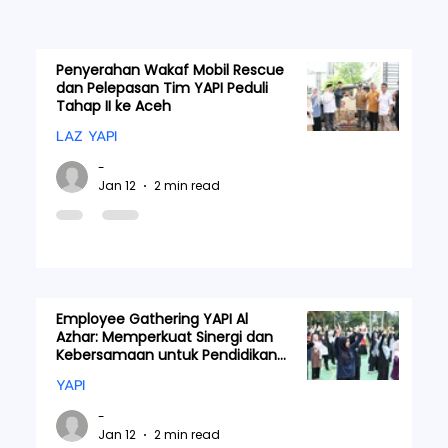
Penyerahan Wakaf Mobil Rescue
dan Pelepasan Tim YAPI Peduli
Tahap II ke Aceh
LAZ YAPI
-
Jan 12
2 min read
Employee Gathering YAPI Al
Azhar: Memperkuat Sinergi dan
Kebersamaan untuk Pendidikan
yang Lebih Baik
YAPI
-
Jan 12
2 min read