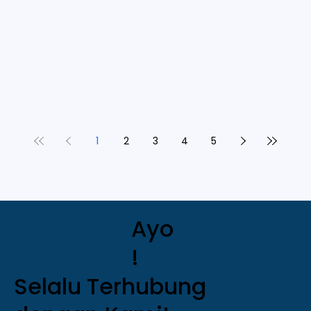
1
2
3
4
5
Ayo
!
Selalu Terhubung