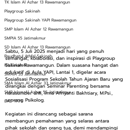
TK Islam Al Azhar 13 Rawamangun
Playgroup Sakinah
Playgroup Sakinah YAPI Rawamangun
SMP Islam Al Azhar 12 Rawamangun
SMPIA 55 Jatimakmur
SD Islam Al Azhar 13 Rawamangun
Sabtu, 5 Juli 2025 menjadi hari yang penuh 
Raudhatul Athfal Sakinah
semangat, kolaborasi, dan inspirasi di Playgroup 
Sakinah Rawamangun. Dalam suasana hangat dan 
RA Sakinah
edukatif di Aula YAPI, Lantai 1, digelar acara 
SMAIA 33 Jatimakmur
Sosialisasi Program Sekolah Tahun Ajaran Baru yang 
SMA Islam Al Azhar 33 Jatimakmur
dirangkai dengan Seminar Parenting bersama 
SMP Islam Al Azhar 55 Jatimakmur
narasumber ahli, Irma Afriyanti Bakhtiary, M.Psi.,  
seorang Psikolog.
LAZ YAPI
Kegiatan ini dirancang sebagai sarana 
membangun pemahaman yang selaras antara 
pihak sekolah dan orang tua, demi mendampingi 