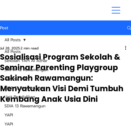
Post
All Posts
Jul 28, 2025
2 min read
All Posts
Sosialisasi Program Sekolah &
Sekolah YAPI Al Azhar
Seminar Parenting Playgroup
SMPIA 12 Rawamangun
Sakinah Rawamangun:
Asrama YAPI
Menyatukan Visi Demi Tumbuh
TKIA 13 Rawamangun
Kembang Anak Usia Dini
Unit Pendidikan
SDIA 13 Rawamangun
YAPI
YAPI