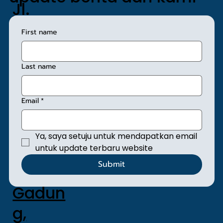
Jl.
Sunan
First name
Giri No.
1, Kel.
Last name
Rawa
Email
*
mangu
n,
Ya, saya setuju untuk mendapatkan email 
Kec.
untuk update terbaru website
Submit
Pulo
Gadun
g,