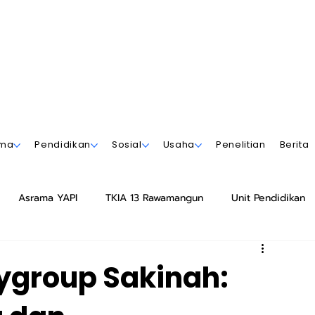
ama
Pendidikan
Sosial
Usaha
Penelitian
Berita
Asrama YAPI
TKIA 13 Rawamangun
Unit Pendidikan
Azhar 13 Rawamangun
Playgroup Sakinah
ygroup Sakinah:
ar 12 Rawamangun
SMPIA 55 Jatimakmur