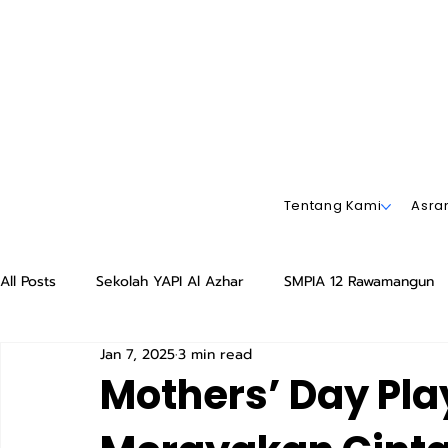
Tentang Kami
Asr
All Posts
Sekolah YAPI Al Azhar
SMPIA 12 Rawamangun
Jan 7, 2025
3 min read
SDIA 13 Rawamangun
YAPI
YAPI
TK Islam Al 
Mothers’ Day Pla
Playgroup Sakinah YAPI Rawamangun
SMP Islam Al Azh