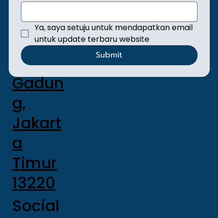
mangu
n,
Ya, saya setuju untuk mendapatkan email 
Kec.
untuk update terbaru website
Submit
Pulo
Gadun
g,
Jakart
a
Timur
13220
Social