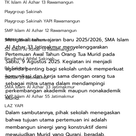
TK Islam Al Azhar 13 Rawamangun
Playgroup Sakinah
Playgroup Sakinah YAPI Rawamangun
SMP Islam Al Azhar 12 Rawamangun
Mengawali tahun ajaran baru 2025/2026, SMA Islam 
SMPIA 55 Jatimakmur
Al Azhar 33 Jatimakmur menyelenggarakan 
SD Islam Al Azhar 13 Rawamangun
Pertemuan Awal Tahun Orang Tua Murid pada 
Raudhatul Athfal Sakinah
Sabtu, 9 Agustus 2025. Kegiatan ini menjadi 
RA Sakinah
agenda penting bagi sekolah untuk memperkuat 
komunikasi dan kerja sama dengan orang tua 
SMAIA 33 Jatimakmur
sebagai mitra utama dalam mendampingi 
SMA Islam Al Azhar 33 Jatimakmur
perkembangan akademik maupun nonakademik 
SMP Islam Al Azhar 55 Jatimakmur
Murid.
LAZ YAPI
Dalam sambutannya, pihak sekolah menegaskan 
bahwa tujuan utama pertemuan ini adalah 
membangun sinergi yang konstruktif demi 
mewujudkan Murid yang Qurani, beradab, 