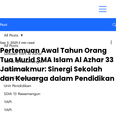
Post
All Posts
Sep 3, 2025
3 min read
All Posts
Pertemuan Awal Tahun Orang
Sekolah YAPI Al Azhar
Tua Murid SMA Islam Al Azhar 33
SMPIA 12 Rawamangun
Jatimakmur: Sinergi Sekolah
Asrama YAPI
dan Keluarga dalam Pendidikan
TKIA 13 Rawamangun
Unit Pendidikan
SDIA 13 Rawamangun
YAPI
YAPI