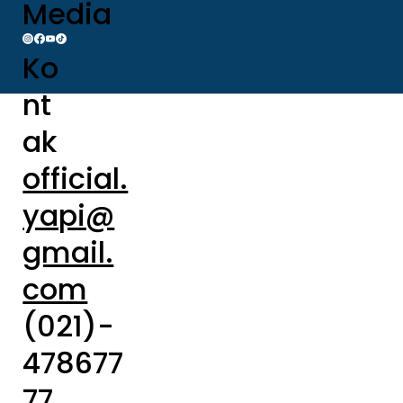
Media
Ko
nt
ak
official.
yapi@
gmail.
com
(021)-
478677
77