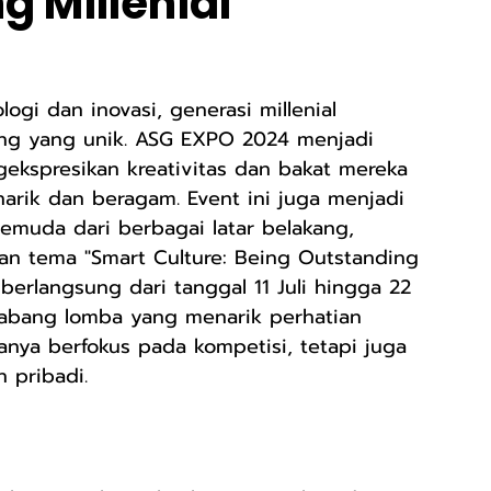
g Millenial
inah
RA Sakinah
SMAIA 33 Jatimakmur
gi dan inovasi, generasi millenial 
ng yang unik. ASG EXPO 2024 menjadi 
kspresikan kreativitas dan bakat mereka 
 55 Jatimakmur
LAZ YAPI
rik dan beragam. Event ini juga menjadi 
muda dari berbagai latar belakang, 
gan tema "Smart Culture: Being Outstanding 
berlangsung dari tanggal 11 Juli hingga 22 
bang lomba yang menarik perhatian 
anya berfokus pada kompetisi, tetapi juga 
 pribadi.
                                                     