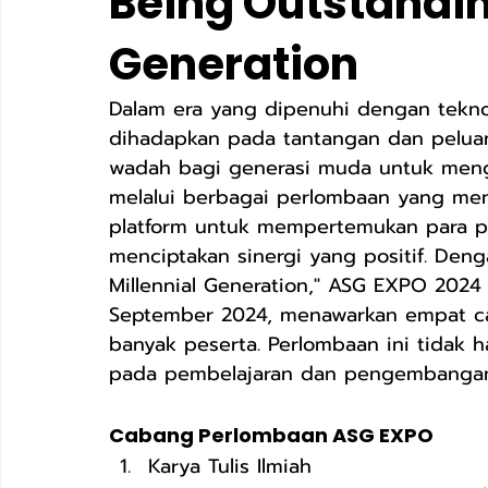
Being Outstandin
Generation
SD Islam Al Azhar 13 Rawamangun
Raudhatul Athfal Sak
Dalam era yang dipenuhi dengan teknolo
dihadapkan pada tantangan dan pelua
wadah bagi generasi muda untuk menge
SMA Islam Al Azhar 33 Jatimakmur
SMP Islam Al Azhar
melalui berbagai perlombaan yang mena
platform untuk mempertemukan para pe
menciptakan sinergi yang positif. Den
Millennial Generation," ASG EXPO 2024 
September 2024, menawarkan empat ca
banyak peserta. Perlombaan ini tidak h
pada pembelajaran dan pengembangan
Cabang Perlombaan ASG EXPO
Karya Tulis Ilmiah                         