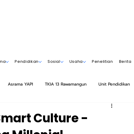
ama
Pendidikan
Sosial
Usaha
Penelitian
Berita
Asrama YAPI
TKIA 13 Rawamangun
Unit Pendidikan
Azhar 13 Rawamangun
Playgroup Sakinah
mart Culture -
ar 12 Rawamangun
SMPIA 55 Jatimakmur