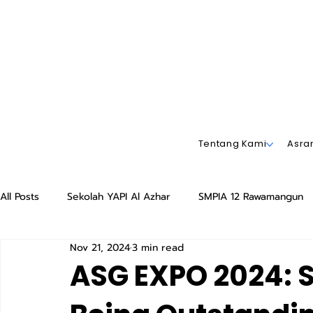
Tentang Kami
Asr
All Posts
Sekolah YAPI Al Azhar
SMPIA 12 Rawamangun
Nov 21, 2024
3 min read
SDIA 13 Rawamangun
YAPI
YAPI
TK Islam Al 
ASG EXPO 2024: S
Playgroup Sakinah YAPI Rawamangun
SMP Islam Al Azh