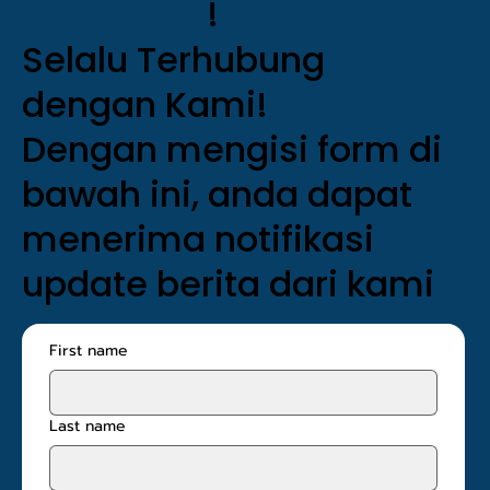
!
Selalu Terhubung
dengan Kami!
Dengan mengisi form di
bawah ini, anda dapat
menerima notifikasi
update berita dari kami
First name
Last name