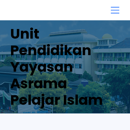
Unit
Pendidikan
Yayasan
Asrama
Pelajar Islam