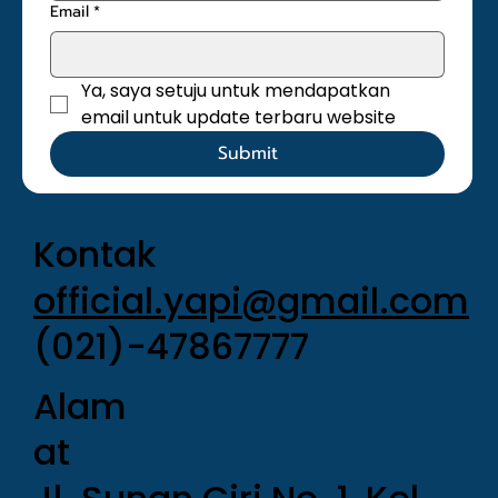
Email
*
Ya, saya setuju untuk mendapatkan 
email untuk update terbaru website
Submit
Kontak
official.yapi@gmail.com
(021)-47867777
Alam
at