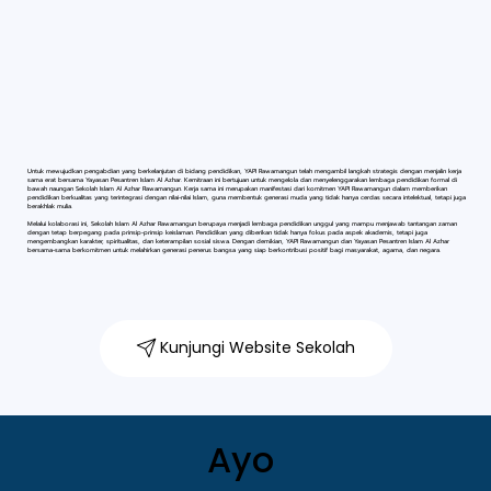
Untuk mewujudkan pengabdian yang berkelanjutan di bidang pendidikan, YAPI Rawamangun telah mengambil langkah strategis dengan menjalin kerja
sama erat bersama Yayasan Pesantren Islam Al Azhar. Kemitraan ini bertujuan untuk mengelola dan menyelenggarakan lembaga pendidikan formal di
bawah naungan Sekolah Islam Al Azhar Rawamangun. Kerja sama ini merupakan manifestasi dari komitmen YAPI Rawamangun dalam memberikan
pendidikan berkualitas yang terintegrasi dengan nilai-nilai Islam, guna membentuk generasi muda yang tidak hanya cerdas secara intelektual, tetapi juga
berakhlak mulia.
Melalui kolaborasi ini, Sekolah Islam Al Azhar Rawamangun berupaya menjadi lembaga pendidikan unggul yang mampu menjawab tantangan zaman
dengan tetap berpegang pada prinsip-prinsip keislaman. Pendidikan yang diberikan tidak hanya fokus pada aspek akademis, tetapi juga
mengembangkan karakter, spiritualitas, dan keterampilan sosial siswa. Dengan demikian, YAPI Rawamangun dan Yayasan Pesantren Islam Al Azhar
bersama-sama berkomitmen untuk melahirkan generasi penerus bangsa yang siap berkontribusi positif bagi masyarakat, agama, dan negara.
Kunjungi Website Sekolah
Ayo